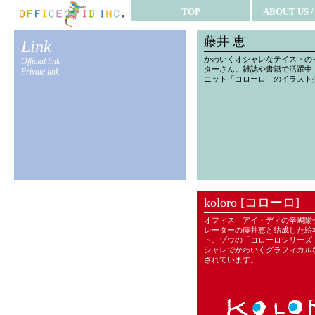
TOP
ABOUT US 
藤井 恵
Link
かわいくオシャレなテイストの
Official link
ターさん。雑誌や書籍で活躍中
Private link
ニット「コローロ」のイラスト
koloro [コローロ]
オフィス アイ・ディの辛嶋陽
レーターの藤井恵と結成した絵
ト。ゾウの「コローロシリーズ
シャレでかわいくグラフィカル
されています。